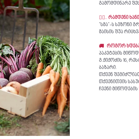
გამომდინარე შე
🏃‍♂️. რამდენი ხ
"სმა"-ს სეზონი 
მაისის შუა რიცხ
🚚 როგორ ხდება
პაკეტების მიწოდ
გ.ქიქოძის 16, რ
ბაზარი.
თქვენ შეგიძლია
თქვენითვის სას
ჩვენი მიწოდების 